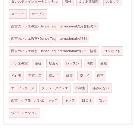
ダンステクインターナショナル
海外
よくある質問
スタッフ
メニュー
サービス
西宮のバレエ教室･Dance Teq Internationalのお客様の声
西宮のバレエ教室･Dance Teq Internationalの評判
西宮のバレエ教室･Dance Teq Internationalの口コミ情報
コンセプト
バレエ教室
基礎
駅近く
レッスン
幼児
受験
初心者
西宮北口
初めて
健康
楽しく
西宮
オープンクラス
クラシックバレエ
小学生
痛みのない
西宮 小学生 バレエ キッズ
キッズ
口コミ
安い
ヴァリエーション