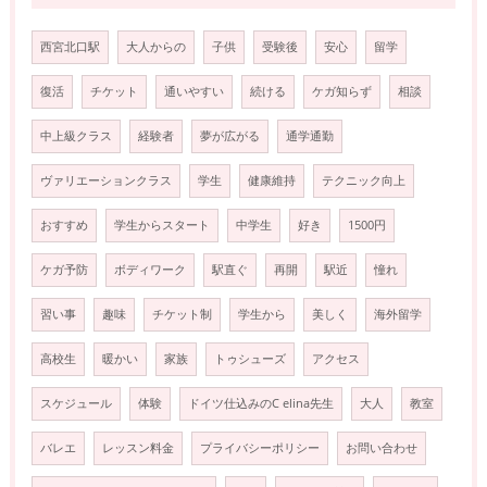
西宮北口駅
大人からの
子供
受験後
安心
留学
復活
チケット
通いやすい
続ける
ケガ知らず
相談
中上級クラス
経験者
夢が広がる
通学通勤
ヴァリエーションクラス
学生
健康維持
テクニック向上
おすすめ
学生からスタート
中学生
好き
1500円
ケガ予防
ボディワーク
駅直ぐ
再開
駅近
憧れ
習い事
趣味
チケット制
学生から
美しく
海外留学
高校生
暖かい
家族
トゥシューズ
アクセス
スケジュール
体験
ドイツ仕込みのC elina先生
大人
教室
バレエ
レッスン料金
プライバシーポリシー
お問い合わせ