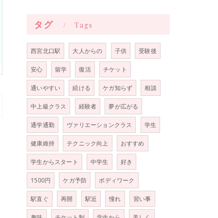
タグ
Tags
西宮北口駅
大人からの
子供
受験後
安心
留学
復活
チケット
通いやすい
続ける
ケガ知らず
相談
中上級クラス
経験者
夢が広がる
通学通勤
ヴァリエーションクラス
学生
健康維持
テクニック向上
おすすめ
学生からスタート
中学生
好き
1500円
ケガ予防
ボディワーク
駅直ぐ
再開
駅近
憧れ
習い事
趣味
チケット制
学生から
美しく