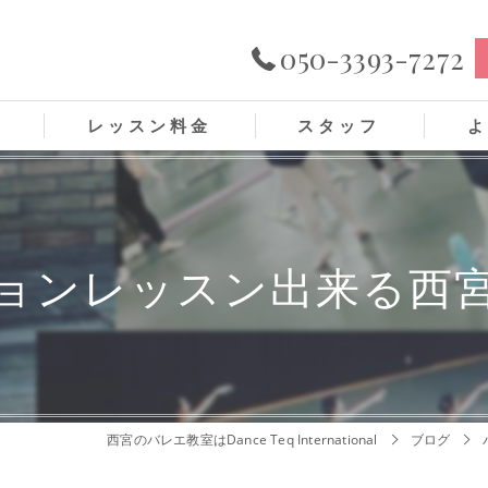
050-3393-7272
ス
レッスン料金
スタッフ
よ
ョンレッスン出来る西
西宮のバレエ教室はDance Teq International
ブログ