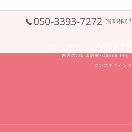
050-3393-7272
[営業時間] 7:
ホーム
コンセプト
西宮のバレエ教室･D
西宮のバレエ教室･Dance Teq I
ダンステクインタ