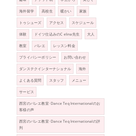
海外留学
高校生
暖かい
家族
トゥシューズ
アクセス
スケジュール
体験
ドイツ仕込みのC elina先生
大人
教室
バレエ
レッスン料金
プライバシーポリシー
お問い合わせ
ダンステクインターナショナル
海外
よくある質問
スタッフ
メニュー
サービス
西宮のバレエ教室･Dance Teq Internationalのお
客様の声
西宮のバレエ教室･Dance Teq Internationalの評
判