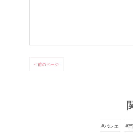
< 前のページ
#バレエ
#