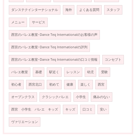
ダンステクインターナショナル
海外
よくある質問
スタッフ
メニュー
サービス
西宮のバレエ教室･Dance Teq Internationalのお客様の声
西宮のバレエ教室･Dance Teq Internationalの評判
西宮のバレエ教室･Dance Teq Internationalの口コミ情報
コンセプト
バレエ教室
基礎
駅近く
レッスン
幼児
受験
初心者
西宮北口
初めて
健康
楽しく
西宮
オープンクラス
クラシックバレエ
小学生
痛みのない
西宮 小学生 バレエ キッズ
キッズ
口コミ
安い
ヴァリエーション