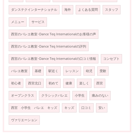
ダンステクインターナショナル
海外
よくある質問
スタッフ
メニュー
サービス
西宮のバレエ教室･Dance Teq Internationalのお客様の声
西宮のバレエ教室･Dance Teq Internationalの評判
西宮のバレエ教室･Dance Teq Internationalの口コミ情報
コンセプト
バレエ教室
基礎
駅近く
レッスン
幼児
受験
初心者
西宮北口
初めて
健康
楽しく
西宮
オープンクラス
クラシックバレエ
小学生
痛みのない
西宮 小学生 バレエ キッズ
キッズ
口コミ
安い
ヴァリエーション