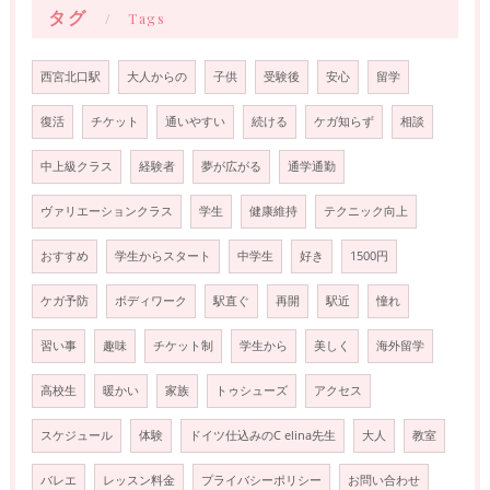
タグ
Tags
西宮北口駅
大人からの
子供
受験後
安心
留学
復活
チケット
通いやすい
続ける
ケガ知らず
相談
中上級クラス
経験者
夢が広がる
通学通勤
ヴァリエーションクラス
学生
健康維持
テクニック向上
おすすめ
学生からスタート
中学生
好き
1500円
ケガ予防
ボディワーク
駅直ぐ
再開
駅近
憧れ
習い事
趣味
チケット制
学生から
美しく
海外留学
高校生
暖かい
家族
トゥシューズ
アクセス
スケジュール
体験
ドイツ仕込みのC elina先生
大人
教室
バレエ
レッスン料金
プライバシーポリシー
お問い合わせ