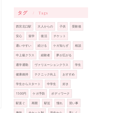
タグ
Tags
西宮北口駅
大人からの
子供
受験後
安心
留学
復活
チケット
通いやすい
続ける
ケガ知らず
相談
中上級クラス
経験者
夢が広がる
通学通勤
ヴァリエーションクラス
学生
健康維持
テクニック向上
おすすめ
学生からスタート
中学生
好き
1500円
ケガ予防
ボディワーク
駅直ぐ
再開
駅近
憧れ
習い事
趣味
チケット制
学生から
美しく