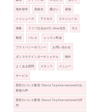
海外留学
高校生
暖かい
家族
トゥシューズ
アクセス
スケジュール
体験
ドイツ仕込みのC elina先生
大人
教室
バレエ
レッスン料金
プライバシーポリシー
お問い合わせ
ダンステクインターナショナル
海外
よくある質問
スタッフ
メニュー
サービス
西宮のバレエ教室･Dance Teq Internationalのお
客様の声
西宮のバレエ教室･Dance Teq Internationalの評
判