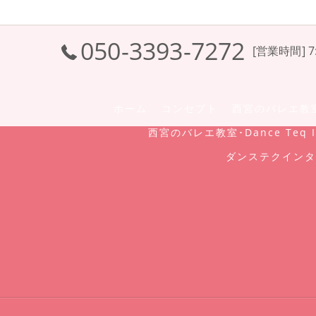
050-3393-7272
[営業時間] 7:
ホーム
コンセプト
西宮のバレエ教室･D
西宮のバレエ教室･Dance Teq I
ダンステクインタ