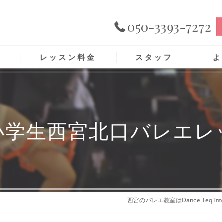
050-3393-7272
ス
レッスン料金
スタッフ
よ
小学生西宮北口バレエレ
西宮のバレエ教室はDance Teq Inter