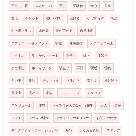
西宮北口駅
大人からの
子供
受験後
安心
留学
復活
チケット
通いやすい
続ける
ケガ知らず
相談
中上級クラス
経験者
夢が広がる
通学通勤
ヴァリエーションクラス
学生
健康維持
テクニック向上
おすすめ
学生からスタート
中学生
好き
1500円
ケガ予防
ボディワーク
駅直ぐ
再開
駅近
憧れ
習い事
趣味
チケット制
学生から
美しく
海外留学
高校生
暖かい
家族
トゥシューズ
アクセス
スケジュール
体験
ドイツ仕込みのC elina先生
大人
教室
バレエ
レッスン料金
プライバシーポリシー
お問い合わせ
ダンステクインターナショナル
海外
よくある質問
スタッフ