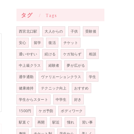
タグ
Tags
西宮北口駅
大人からの
子供
受験後
安心
留学
復活
チケット
通いやすい
続ける
ケガ知らず
相談
中上級クラス
経験者
夢が広がる
通学通勤
ヴァリエーションクラス
学生
健康維持
テクニック向上
おすすめ
学生からスタート
中学生
好き
1500円
ケガ予防
ボディワーク
駅直ぐ
再開
駅近
憧れ
習い事
趣味
チケット制
学生から
美しく