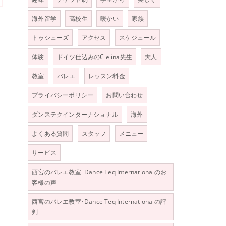
海外留学
高校生
暖かい
家族
トゥシューズ
アクセス
スケジュール
体験
ドイツ仕込みのC elina先生
大人
教室
バレエ
レッスン料金
プライバシーポリシー
お問い合わせ
ダンステクインターナショナル
海外
よくある質問
スタッフ
メニュー
サービス
西宮のバレエ教室･Dance Teq Internationalのお
客様の声
西宮のバレエ教室･Dance Teq Internationalの評
判