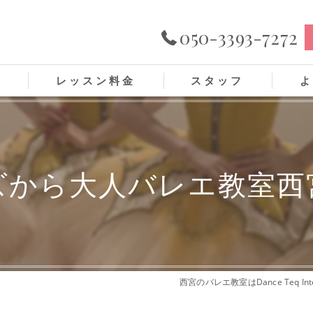
050-3393-7272
ス
レッスン料金
スタッフ
よ
ズから大人バレエ教室西
西宮のバレエ教室はDance Teq Inter