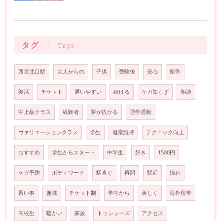
タグ
Tags
西宮北口駅
大人からの
子供
受験後
安心
留学
復活
チケット
通いやすい
続ける
ケガ知らず
相談
中上級クラス
経験者
夢が広がる
通学通勤
ヴァリエーションクラス
学生
健康維持
テクニック向上
おすすめ
学生からスタート
中学生
好き
1500円
ケガ予防
ボディワーク
駅直ぐ
再開
駅近
憧れ
習い事
趣味
チケット制
学生から
美しく
海外留学
高校生
暖かい
家族
トゥシューズ
アクセス